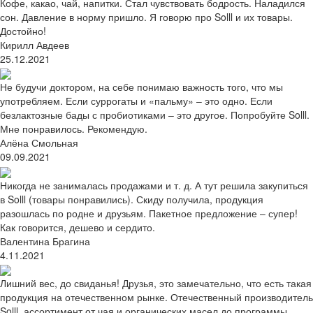
Кофе, какао, чай, напитки. Стал чувствовать бодрость. Наладился
сон. Давление в норму пришло. Я говорю про Solll и их товары.
Достойно!
Кирилл Авдеев
25.12.2021
Не будучи доктором, на себе понимаю важность того, что мы
употребляем. Если суррогаты и «пальму» – это одно. Если
безлактозные бады с пробиотиками – это другое. Попробуйте Solll.
Мне понравилось. Рекомендую.
Алёна Смольная
09.09.2021
Никогда не занималась продажами и т. д. А тут решила закупиться
в Solll (товары понравились). Скиду получила, продукция
разошлась по родне и друзьям. Пакетное предложение – супер!
Как говорится, дешево и сердито.
Валентина Брагина
4.11.2021
Лишний вес, до свиданья! Друзья, это замечательно, что есть такая
продукция на отечественном рынке. Отечественный производитель
Solll, ассортимент от чая и органических масел до программы