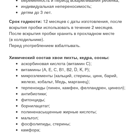
Беременность и период вскармливания ребенка;
индивидуальная непереносимость;
детям до 3 лет.
Срок годности:
12 месяцев с даты изготовления, после
вскрытия пробки использовать в течение 2 месяцев.
После вскрытия пробки хранить в прохладном месте
(в холодильнике).
Перед употреблением взбалтывать.
Химический состав хвои пихты, кедра, сосны:
аскорбиновая кислота (витамин С);
витамины (А, Е, С, В1, В2, D, K, Р);
микроэлементы (кальций, стерины, цинк, барий,
железо, кобальт, Медь, марганец);
терпеноиды (пинен, камфен, фелландрен, цинеол);
антибиотики;
фитонциды;
борнилацетат;
полиненасыщенные жирные кислоты;
мальтол;
фосфолипиды, стерины;
камфора;